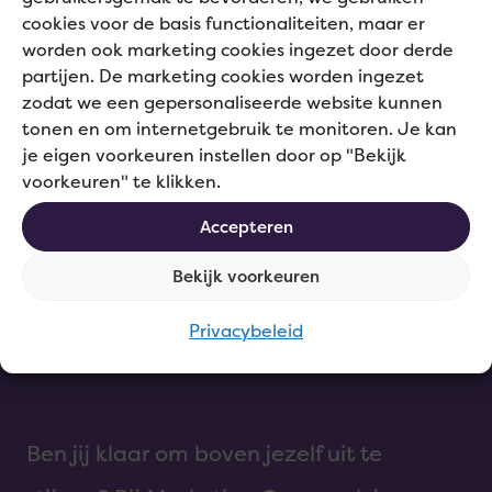
Werk aan uitdagende
cookies voor de basis functionaliteiten, maar er
opdrachten.
worden ook marketing cookies ingezet door derde
Keuze uit uiteenlopende
partijen. De marketing cookies worden ingezet
functies en bedrijven.
zodat we een gepersonaliseerde website kunnen
Jouw persoonlijke
tonen en om internetgebruik te monitoren. Je kan
je eigen voorkeuren instellen door op "Bekijk
ontwikkeling staat voorop.
voorkeuren" te klikken.
Uitstekende
arbeidsvoorwaarden.
Accepteren
Bekijk voorkeuren
Privacybeleid
Ben jij klaar om boven jezelf uit te