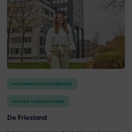
meer
over
De
Friesland
evenementencoördinatie
Interne communicatie
De Friesland