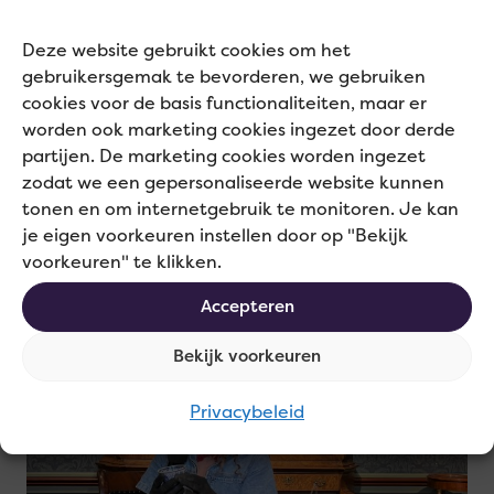
Contentstrategie
Pers
Social media
Deze website gebruikt cookies om het
Wetterskip Fryslân & Het
gebruikersgemak te bevorderen, we gebruiken
Woudagemaal
cookies voor de basis functionaliteiten, maar er
worden ook marketing cookies ingezet door derde
De juiste communicatie voor Wetterskip
partijen. De marketing cookies worden ingezet
zodat we een gepersonaliseerde website kunnen
Fryslân & het Woudagemaal
tonen en om internetgebruik te monitoren. Je kan
je eigen voorkeuren instellen door op "Bekijk
voorkeuren" te klikken.
Lees
Accepteren
meer
Bekijk voorkeuren
over
Privacybeleid
Museum