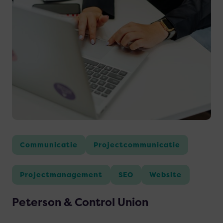
meer
over
Peterson
&
Control
Union
Communicatie
Projectcommunicatie
Projectmanagement
SEO
Website
Peterson & Control Union