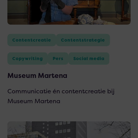
Martena
Contentcreatie
Contentstrategie
Copywriting
Pers
Social media
Museum Martena
Communicatie én contentcreatie bij
Museum Martena
Lees