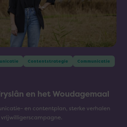
unicatie
Contentstrategie
Communicatie
Fryslân en het Woudagemaal
icatie- en contentplan, sterke verhalen
vrijwilligerscampagne.