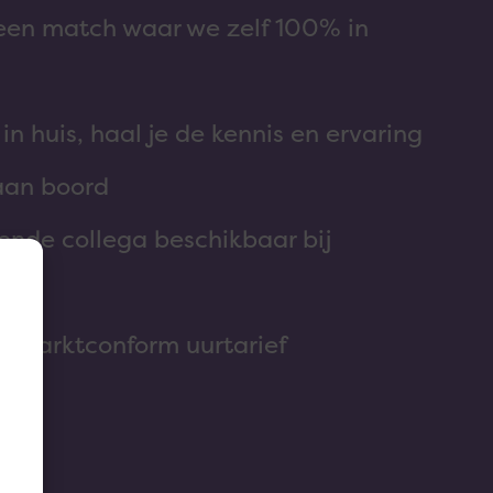
een match waar we zelf 100% in
in huis, haal je de kennis en ervaring
aan boord
ende collega beschikbaar bij
l
n marktconform uurtarief