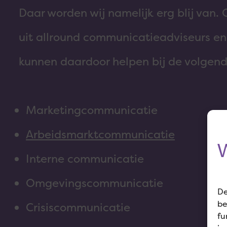
Daar worden wij namelijk erg blij van.
uit allround communicatieadviseurs en
kunnen daardoor helpen bij de volgende
Marketingcommunicatie
Arbeidsmarktcommunicatie
W
Interne communicatie
Omgevingscommunicatie
De
be
Crisiscommunicatie
fu