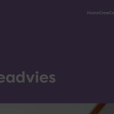
Home
Crew
C
­advies