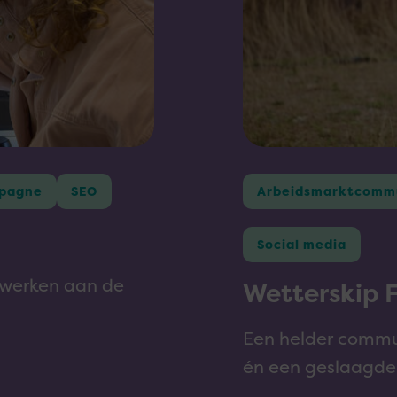
en
het
Woudagemaal
pagne
SEO
Arbeidsmarktcomm
Social media
 werken aan de
Wetterskip 
Een helder commun
én een geslaagde 