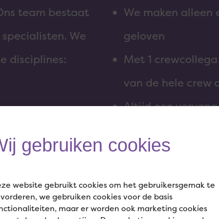
 Ons team bestaat
We maken alleen 
 specialisten. We
geloven
 disciplines:
Met 1 crewcollega 
van de hele crew 
Altijd een vervang
onverwachte uitva
ij gebruiken cookies
Een transparant e
ze website gebruikt cookies om het gebruikersgemak te
vorderen, we gebruiken cookies voor de basis
nctionaliteiten, maar er worden ook marketing cookies