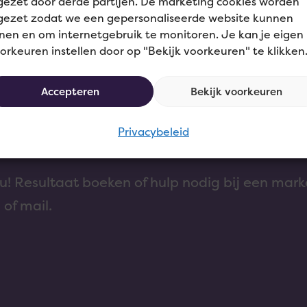
gezet door derde partijen. De marketing cookies worden
gezet zodat we een gepersonaliseerde website kunnen
nen en om internetgebruik te monitoren. Je kan je eigen
orkeuren instellen door op "Bekijk voorkeuren" te klikken
Accepteren
Bekijk voorkeuren
n?
Privacybeleid
! Resultaat boeken of hulp nodig bij een mark
 of mail.