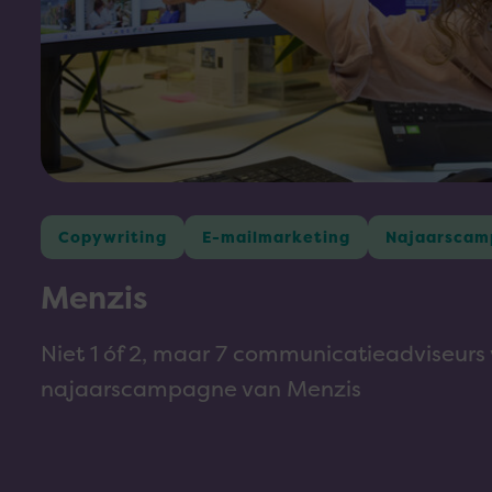
Copywriting
E-mailmarketing
Najaarscam
Menzis
Niet 1 óf 2, maar 7 communicatieadviseurs
najaarscampagne van Menzis