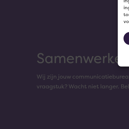
in
in
to
vo
Samenwerke
Wij zijn jouw communicatiebureau
vraagstuk? Wacht niet langer. Bel