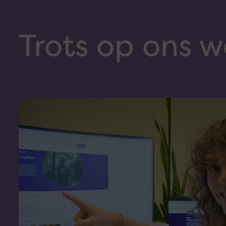
Trots op ons w
Lees
meer
over
Menzis