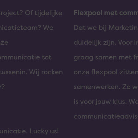
ject? Of tijdelijke
Flexpool met comm
nicatieteam? We
Dat we bij Market
oze
duidelijk zijn. Voo
ommunicatie tot
graag samen met fr
ussenin. Wij rocken
onze flexpool zitte
y?
samenwerken. Zo we
is voor jouw klus. 
communicatieadvise
unicatie. Lucky us!