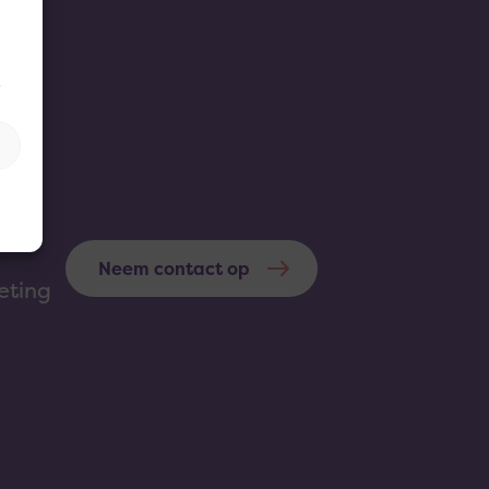
.
Neem contact op
eting