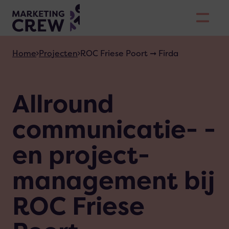
Skiplinks
Home
Projecten
ROC Friese Poort ➞ Firda
Allround
communicatie- ­
en project­
management bij
ROC Friese