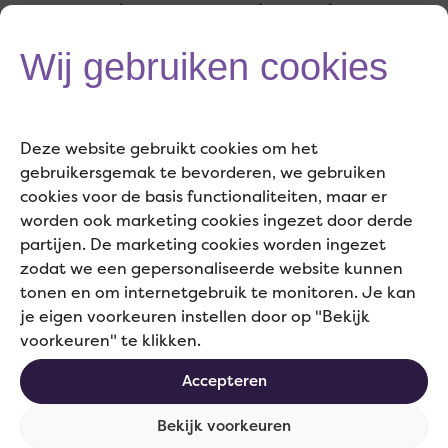
van een plan van aanpak voor de
excellentie programma’s. Ze stapte
Wij gebruiken cookies
halverwege december in en kon gelijk
van start met haar eerste project. STAR
Deze website gebruikt cookies om het
Awards moest namelijk in januari al live.
gebruikersgemak te bevorderen, we gebruiken
cookies voor de basis functionaliteiten, maar er
Een mooie uitdaging! Zonder aarzelen
worden ook marketing cookies ingezet door derde
partijen. De marketing cookies worden ingezet
stelde ze zichzelf enkele cruciale vragen:
zodat we een gepersonaliseerde website kunnen
Wat moet er precies gebeuren? Wat is er
tonen en om internetgebruik te monitoren. Je kan
je eigen voorkeuren instellen door op "Bekijk
al voorbereid? Welke taken kan ik
voorkeuren" te klikken.
oppakken en wat moet er nog worden
Accepteren
opgepakt in het team? Dankzij haar
Bekijk voorkeuren