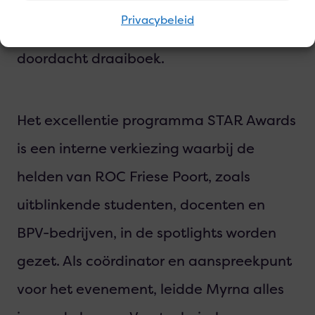
strakke planningen wist Myrna het
Privacybeleid
project om te zetten naar een goed
doordacht draaiboek.
Het excellentie programma STAR Awards
is een interne verkiezing waarbij de
helden van ROC Friese Poort, zoals
uitblinkende studenten, docenten en
BPV-bedrijven, in de spotlights worden
gezet. Als coördinator en aanspreekpunt
voor het evenement, leidde Myrna alles