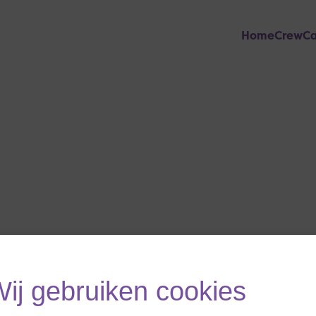
Home
Crew
C
ij gebruiken cookies