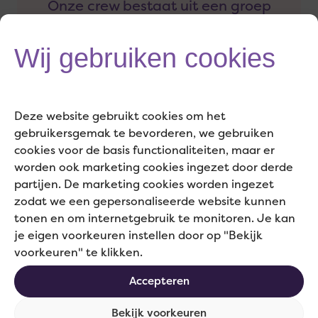
Onze crew bestaat uit een groep
energieke en betrokken
professionals met veel ervaring in
Wij gebruiken cookies
marketing- en communicatie. Van
advies tot uitvoering en alles daar
Deze website gebruikt cookies om het
tussenin. Ons doel? Jouw bedrijf
gebruikersgemak te bevorderen, we gebruiken
naar een hoger niveau brengen!
cookies voor de basis functionaliteiten, maar er
The only way is up.
worden ook marketing cookies ingezet door derde
partijen. De marketing cookies worden ingezet
zodat we een gepersonaliseerde website kunnen
tonen en om internetgebruik te monitoren. Je kan
je eigen voorkeuren instellen door op "Bekijk
Home
voorkeuren" te klikken.
Crew
Accepteren
Cases
Onze werkwijze
Bekijk voorkeuren