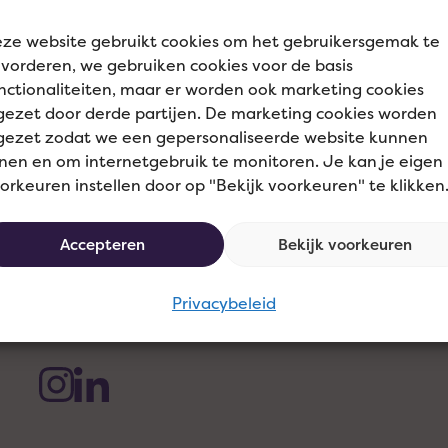
Onze crew bestaat uit een groep energie
ze website gebruikt cookies om het gebruikersgemak te
en betrokken professionals met veel erva
vorderen, we gebruiken cookies voor de basis
nctionaliteiten, maar er worden ook marketing cookies
in marketing- en communicatie. Van advi
gezet door derde partijen. De marketing cookies worden
tot uitvoering en alles daar tussenin. Ons
gezet zodat we een gepersonaliseerde website kunnen
doel? Jouw bedrijf naar een hoger nivea
nen en om internetgebruik te monitoren. Je kan je eigen
orkeuren instellen door op "Bekijk voorkeuren" te klikken
brengen! The only way is up.
Accepteren
Bekijk voorkeuren
Privacybeleid