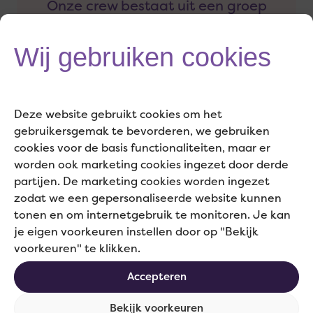
Onze crew bestaat uit een groep
energieke en betrokken
professionals met veel ervaring in
Wij gebruiken cookies
marketing- en communicatie. Van
advies tot uitvoering en alles daar
Deze website gebruikt cookies om het
tussenin. Ons doel? Jouw bedrijf
gebruikersgemak te bevorderen, we gebruiken
naar een hoger niveau brengen!
cookies voor de basis functionaliteiten, maar er
The only way is up.
worden ook marketing cookies ingezet door derde
partijen. De marketing cookies worden ingezet
zodat we een gepersonaliseerde website kunnen
tonen en om internetgebruik te monitoren. Je kan
je eigen voorkeuren instellen door op "Bekijk
Home
voorkeuren" te klikken.
Crew
Accepteren
Cases
Onze werkwijze
Bekijk voorkeuren