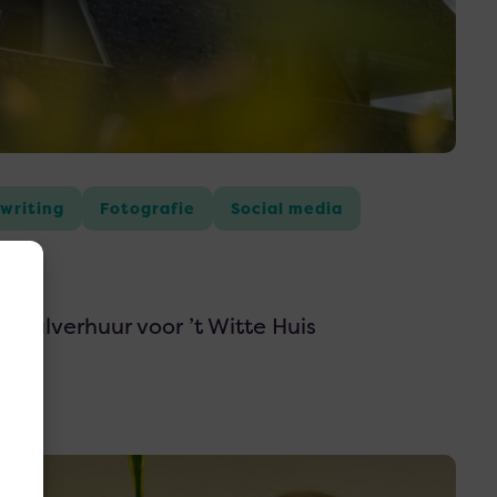
writing
Fotografie
Social media
s
aalverhuur voor ’t Witte Huis