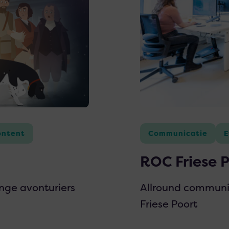
Friese
Poort
➞
Firda
ontent
Communicatie
E
ROC Friese P
nge avonturiers
Allround communi
Friese Poort