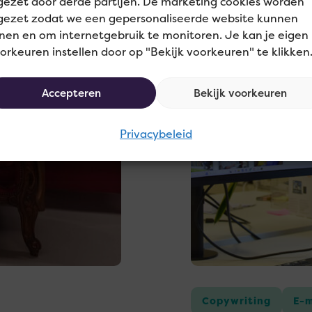
gezet door derde partijen. De marketing cookies worden
gezet zodat we een gepersonaliseerde website kunnen
meer
nen en om internetgebruik te monitoren. Je kan je eigen
orkeuren instellen door op "Bekijk voorkeuren" te klikken
over
Menzis
Accepteren
Bekijk voorkeuren
Privacybeleid
Copywriting
E-m