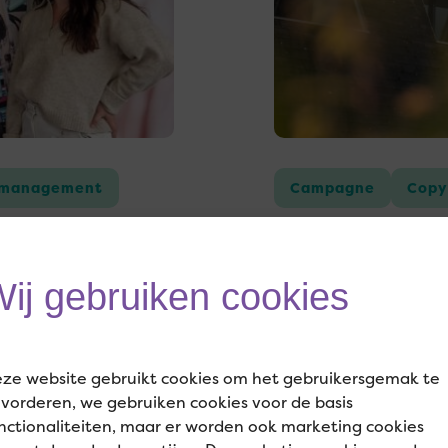
 management
Campagne
Copy
´t Witte Hui
ij gebruiken cookies
.0
Online campagne z
ze website gebruikt cookies om het gebruikersgemak te
vorderen, we gebruiken cookies voor de basis
nctionaliteiten, maar er worden ook marketing cookies
Lees