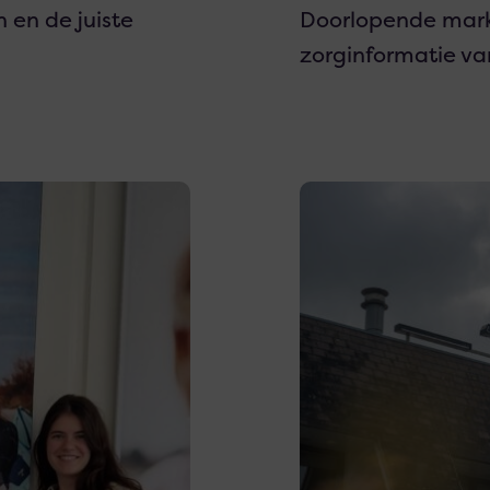
 en de juiste
Doorlopende marke
zorginformatie va
Lees
meer
over
´t
Witte
Huis