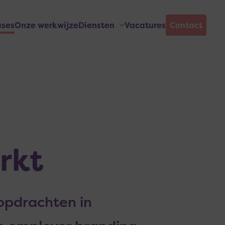
ases
Onze werkwijze
Diensten
Vacatures
Contact
rkt
opdrachten in