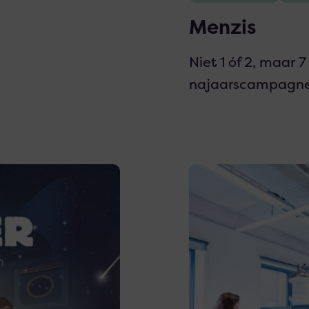
Menzis
Niet 1 óf 2, maar
najaarscampagne
Lees
meer
over
ROC