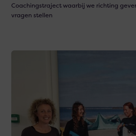
Coachingstraject waarbij we richting geven
vragen stellen
Lees
meer
over
De
Friesland