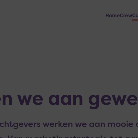
Home
Crew
C
en we aan gewe
htgevers werken we aan mooie 