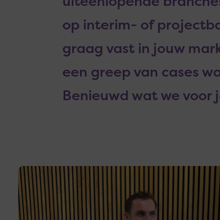
uiteenlopende branches
op interim- of projectb
graag vast in jouw mar
een greep van cases wa
Benieuwd wat we voor 
Lees
meer