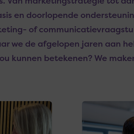
. Van marketingstrategie tot aa
asis en doorlopende ondersteunin
keting- of communicatievraagstuk
ar we de afgelopen jaren aan h
jou kunnen betekenen? We maken
Lees
meer