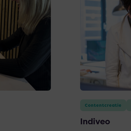
over
Indiveo
Contentcreatie
Indiveo